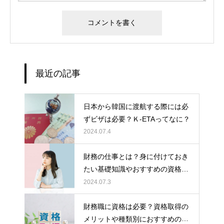
最近の記事
日本から韓国に渡航する際には必
ずビザは必要？Ｋ-ETAってなに？
2024.07.4
財務の仕事とは？身に付けておき
たい基礎知識やおすすめの資格な
どについて解説！
2024.07.3
財務職に資格は必要？資格取得の
メリットや種類別におすすめの資