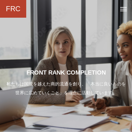
FRC
F
R
O
N
T
R
A
N
K
C
O
M
P
L
E
T
I
O
N
私たちは国境を越えた商的流通を創り、「本当に良いものを
世界に広めていくこと」を理念に活動しています。